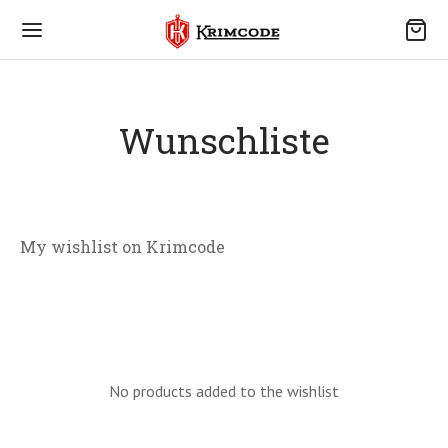
Wunschliste
Back
R KRIMCODE
My wishlist on Krimcode
 Krimcode
ce
No products added to the wishlist
akt